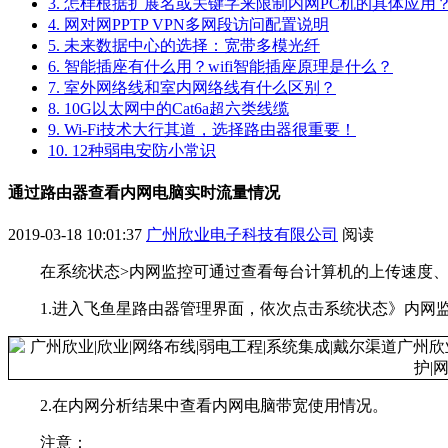
3. 怎样根据扩展名或关键字来限制内网PC机的具体应用
4. 网对网PPTP VPN多网段访问配置说明
5. 未来数据中心的选择：宽带多模光纤
6. 智能插座有什么用？wifi智能插座原理是什么？
7. 室外网络线和室内网络线有什么区别？
8. 10G以太网中的Cat6a超六类线缆
9. Wi-Fi技术大行其道，选择路由器很重要！
10. 12种弱电安防小常识
通过路由器查看内网电脑实时流量情况
2019-03-18 10:01:37
广州欣业电子科技有限公司
阅读
在系统状态>内网监控可通过查看每台计算机的上传速度、
1.进入飞鱼星路由器管理界面，依次点击系统状态》内网监
2.在内网分析结果中查看内网电脑带宽使用情况。
注意：