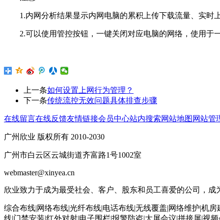
1.内网分析结果显示内网电脑的累积上传下载流量、实时上
2.可以使用管控按钮，一键关闭对应电脑的网络，使用于一
上一条
如何设置上网行为管理？
下一条
传统流控无效问题具体排查步骤
在线留言
在线反馈
友情链接
会员中心
站内搜索
网站地图
网站管
广州欣业 版权所有 2010-2030
广州市白云区云城街道齐富路1号1002室
webmaster@xinyea.cn
欣业致力于成为最受社会、客户、股东和员工喜爱的公司，成为
综合布线|网络布线|光纤布线|电话布线|无线覆盖|网络维护|机房
线|门禁安装|红外对射|电子围栏|报警防盗|大屏会议|拼接屏|视