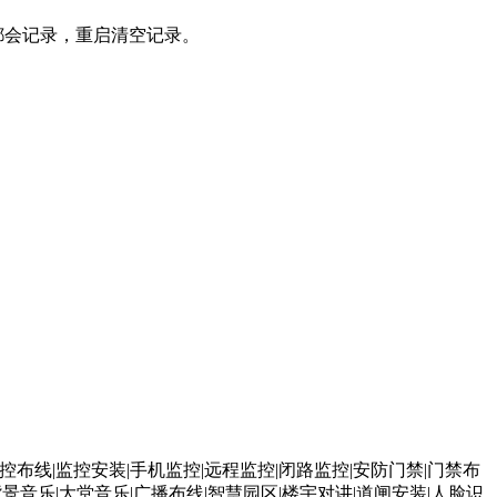
都会记录，重启清空记录。
监控布线|监控安装|手机监控|远程监控|闭路监控|安防门禁|门禁布
背景音乐|大堂音乐|广播布线|智慧园区|楼宇对讲|道闸安装|人脸识