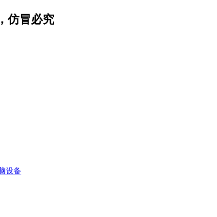
，仿冒必究
脑设备